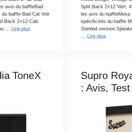
les avis du baffleBad
Split Back 2×12 Vert. 4.
 du baffle Bad Cat Voir
les avis du baffleMesa
sed Back 2×12 Cab
spécificités du baffle 
 ou …
Lire plus
Slanted version Speake
…
Lire plus
dia ToneX
Supro Roya
: Avis, Tes