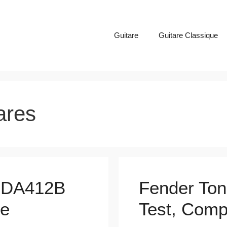
Guitare
Guitare Classique
ares
r DA412B
Fender Ton
re
Test, Compa