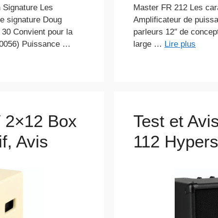
 Signature Les
Master FR 212 Les cara
èle signature Doug
Amplificateur de puiss
 30 Convient pour la
parleurs 12″ de concep
610056) Puissance …
large …
Lire plus
V 2×12 Box
Test et Av
f, Avis
112 Hypers