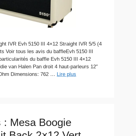
ght IVR Evh 5150 III 4×12 Straight IVR 5/5 (4
nts Voir tous les avis du baffleEvh 5150 III
articularités du baffle Evh 5150 III 4×12
die van Halen Pan droit 4 haut-parleurs 12″
 Ohm Dimensions: 762 …
Lire plus
s : Mesa Boogie
it Back 2×12 Vert.