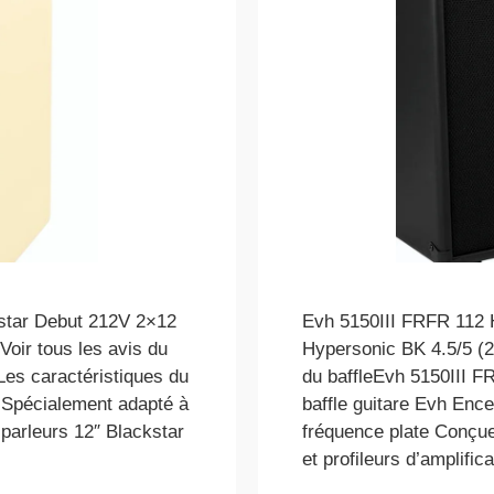
star Debut 212V 2×12
Evh 5150III FRFR 112 
 Voir tous les avis du
Hypersonic BK 4.5/5 (2 
es caractéristiques du
du baffleEvh 5150III F
 Spécialement adapté à
baffle guitare Evh Enc
parleurs 12″ Blackstar
fréquence plate Conçue
et profileurs d’amplifi