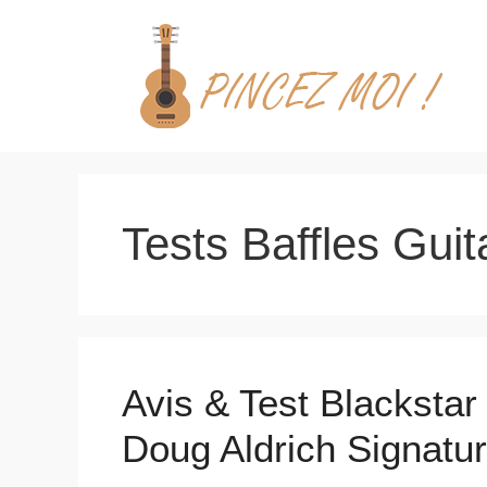
Aller
au
contenu
Tests Baffles Guit
Avis & Test Blacksta
Doug Aldrich Signatu