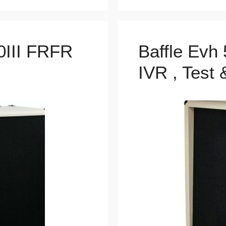
0III FRFR
Baffle Evh 
IVR , Test 