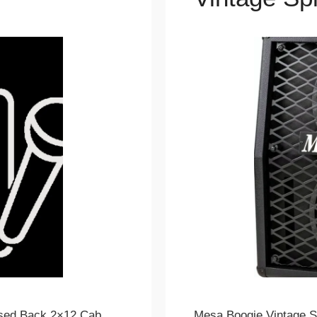
osed Back 2×12 Cab
Mesa Boogie Vintage S