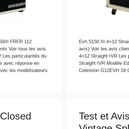
50III FRFR 112
Evh 5150 III 4×12 Strai
ents Voir tous les avis
avis) Voir les avis clie
 Les particularités du
4×12 Straight IVR Les p
de avec réponse en
Straight IVR Modèle Ed
avec les modélisateurs
Celestion G12EVH 16
 Closed
Test et Avi
Vintage Spl