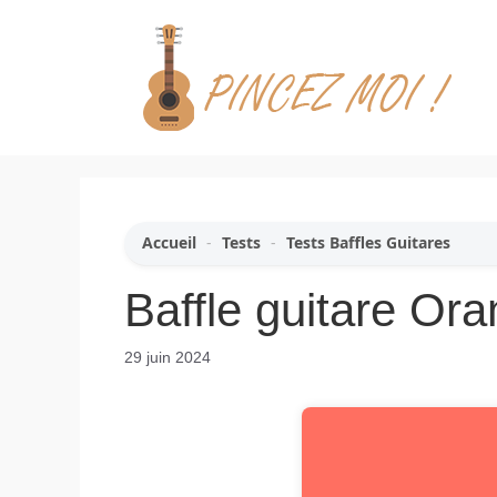
Aller
au
contenu
Accueil
-
Tests
-
Tests Baffles Guitares
Baffle guitare O
29 juin 2024