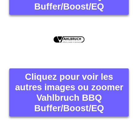
Buffer/Boost/EQ
Cliquez pour voir les
autres images ou zoomer
Vahlbruch BBQ
Buffer/Boost/EQ