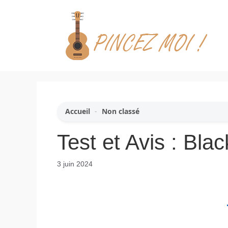
Aller
au
contenu
Accueil
-
Non classé
Test et Avis : Bl
3 juin 2024