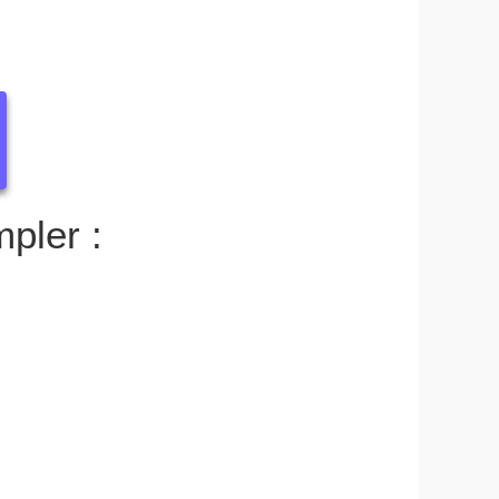
pler :