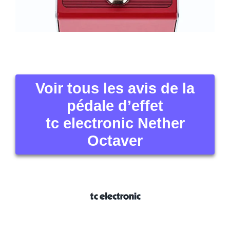
Voir tous les avis de la
pédale d’effet
tc electronic Nether
Octaver