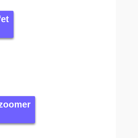
fet
 zoomer