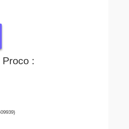
t Proco :
 409939)