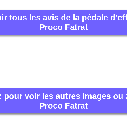
ir tous les avis de la pédale d’ef
Proco Fatrat
z pour voir les autres images ou
Proco Fatrat