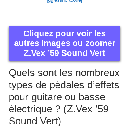
[ggiesshortcode]
Cliquez pour voir les
autres images ou zoomer
Z.Vex ’59 Sound Vert
Quels sont les nombreux
types de pédales d’effets
pour guitare ou basse
électrique ? (Z.Vex ’59
Sound Vert)