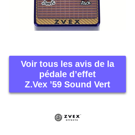
Voir tous les avis de la
pédale d’effet
Z.Vex ’59 Sound Vert