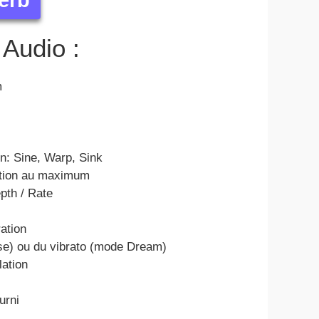
erb
 Audio :
m
n: Sine, Warp, Sink
ation au maximum
pth / Rate
ration
se) ou du vibrato (mode Dream)
lation
urni