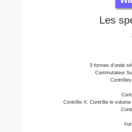
Wa
Les spé
3 formes d’onde sé
Commutateur Sus
Contrôles
Contr
Contrôle X: Contrôle le volum
Contr
Fon