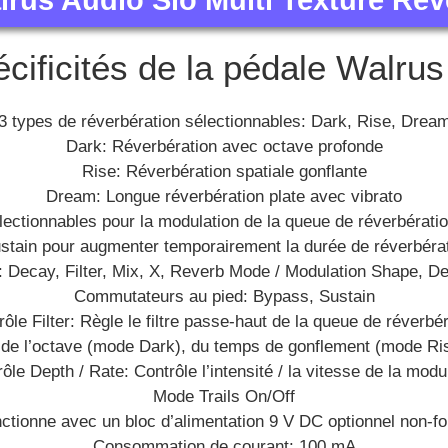
lrus Audio Slö Multi Texture Rev
cificités de la pédale Walrus
3 types de réverbération sélectionnables: Dark, Rise, Drea
Dark: Réverbération avec octave profonde
Rise: Réverbération spatiale gonflante
Dream: Longue réverbération plate avec vibrato
lectionnables pour la modulation de la queue de réverbératio
tain pour augmenter temporairement la durée de réverbér
: Decay, Filter, Mix, X, Reverb Mode / Modulation Shape, De
Commutateurs au pied: Bypass, Sustain
ôle Filter: Règle le filtre passe-haut de la queue de réverbé
e de l’octave (mode Dark), du temps de gonflement (mode Ri
ôle Depth / Rate: Contrôle l’intensité / la vitesse de la modu
Mode Trails On/Off
ctionne avec un bloc d’alimentation 9 V DC optionnel non-fo
Consommation de courant: 100 mA