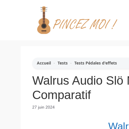
Aller
au
contenu
Accueil
-
Tests
-
Tests Pédales d'effets
Walrus Audio Slö M
Comparatif
27 juin 2024
Walr