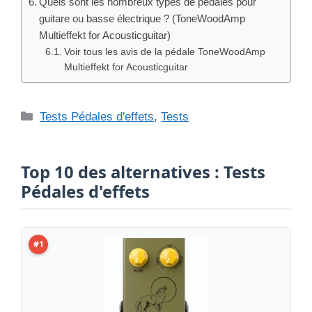
Quels sont les nombreux types de pédales pour
guitare ou basse électrique ? (ToneWoodAmp
Multieffekt for Acousticguitar)
Voir tous les avis de la pédale ToneWoodAmp
Multieffekt for Acousticguitar
Catégories
Tests Pédales d'effets
,
Tests
Top 10 des alternatives : Tests
Pédales d'effets
#1