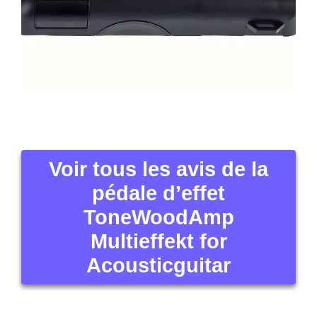
Voir tous les avis de la
pédale d’effet
ToneWoodAmp
Multieffekt for
Acousticguitar