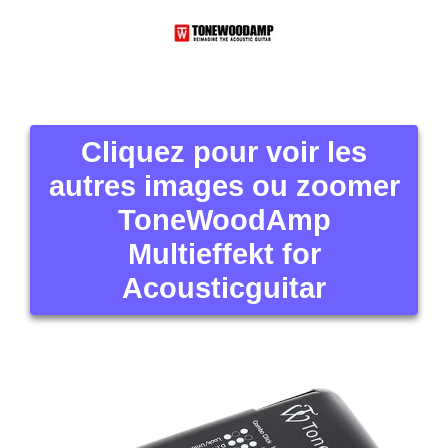
Cliquez pour voir les
autres images ou zoomer
ToneWoodAmp
Multieffekt for
Acousticguitar