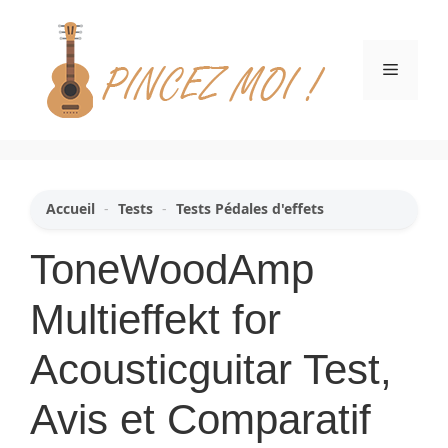
Aller
au
contenu
Menu
Accueil
-
Tests
-
Tests Pédales d'effets
ToneWoodAmp
Multieffekt for
Acousticguitar Test,
Avis et Comparatif