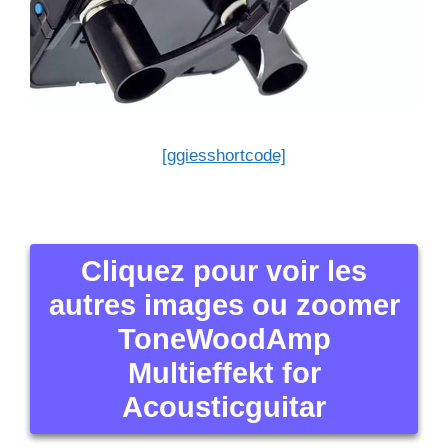
[ggiesshortcode]
Cliquez pour voir les
autres images ou zoomer
ToneWoodAmp
Multieffekt for
Acousticguitar