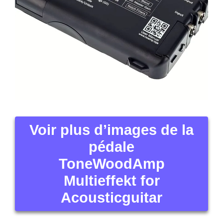
Voir plus d’images de la
pédale
ToneWoodAmp
Multieffekt for
Acousticguitar