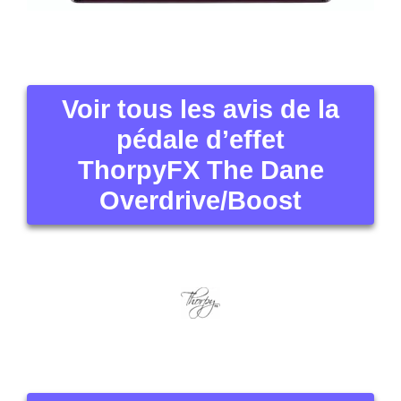
Voir tous les avis de la
pédale d’effet
ThorpyFX The Dane
Overdrive/Boost