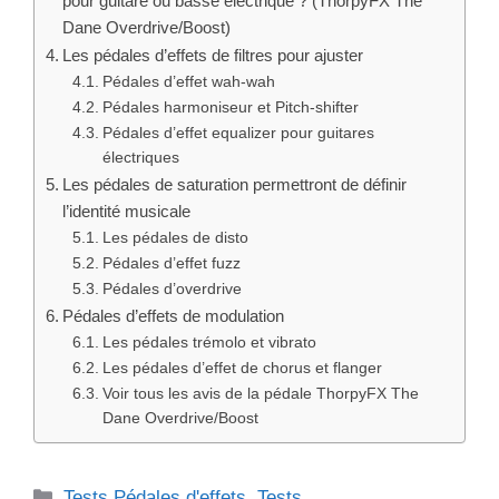
pour guitare ou basse électrique ? (ThorpyFX The
Dane Overdrive/Boost)
Les pédales d’effets de filtres pour ajuster
Pédales d’effet wah-wah
Pédales harmoniseur et Pitch-shifter
Pédales d’effet equalizer pour guitares
électriques
Les pédales de saturation permettront de définir
l’identité musicale
Les pédales de disto
Pédales d’effet fuzz
Pédales d’overdrive
Pédales d’effets de modulation
Les pédales trémolo et vibrato
Les pédales d’effet de chorus et flanger
Voir tous les avis de la pédale ThorpyFX The
Dane Overdrive/Boost
Catégories
Tests Pédales d'effets
,
Tests