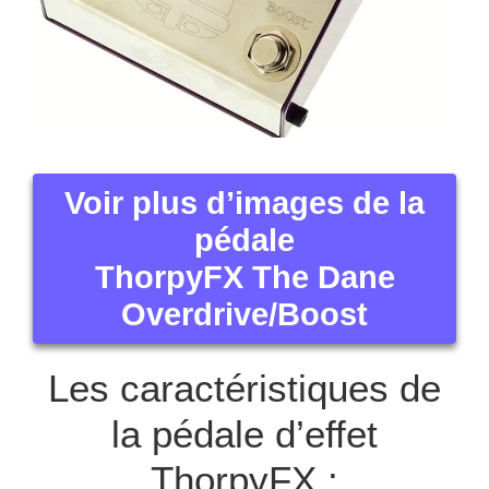
Voir plus d’images de la
pédale
ThorpyFX The Dane
Overdrive/Boost
Les caractéristiques de
la pédale d’effet
ThorpyFX :