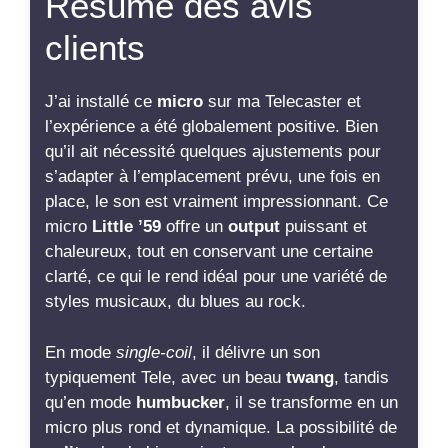
En mode
single-coil
, il délivre un son
typiquement Tele, avec un beau
twang
, tandis
qu’en mode
humbucker
, il se transforme en un
micro plus rond et dynamique. La possibilité de
spliter
les bobines ajoute une polyvalence
appréciable, permettant d’obtenir des sonorités
variées sans perdre l’essence de la Telecaster.
Ce micro est également très bien construit,
avec une attention particulière aux détails,
comme les connexions qui évitent les bruits
indésirables. En termes de tonalité, il est
capable de fournir un son équilibré, avec des
basses riches et des aigus clairs, bien qu’il
puisse manquer un peu de définition dans
certaines configurations. L’installation est
simple grâce aux instructions fournies, et il est