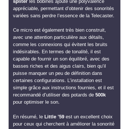
recommandé d’utiliser des potards de
500k
pour optimiser le son.
En résumé, le
Little ’59
est un excellent choix
pour ceux qui cherchent à améliorer la sonorité
de leur Telecaster sans en altérer le caractère.
Il apporte une belle puissance et une palette
sonore variée, ce qui le rend très adapté à une
utilisation sur scène ou en studio. Je le
recommande vivement à quiconque souhaite
donner un coup de fouet à sa guitare.
Voir la suite…
.