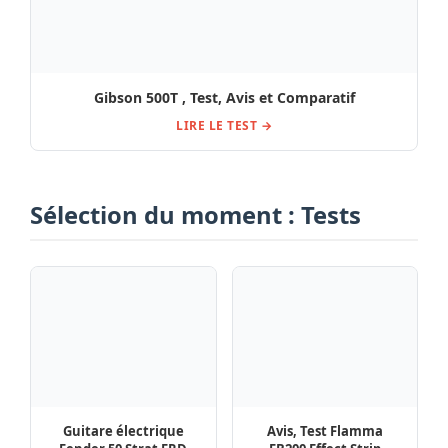
Guitare électrique
Avis, Test Flamma
Fender 50 Strat FRD
FB200 Effect Strip
NOS Test, Avis
Test, Avis Old Blood
Line6 HX Stomp Inlay
Noise Endeavors
Case Bundle / Avis,
Bathing Liminal Delay
Comparatif et Test