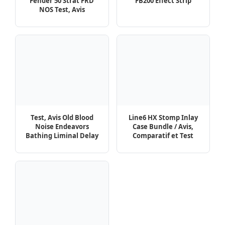
Avis, Test de la guitare
Ibanez AT100CL-SB
Pincez Moi
Contactez-nous !