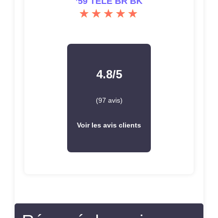
Résumé des avis
clients
J’ai installé ce
micro
sur ma Telecaster et
l’expérience a été globalement positive. Bien
qu’il ait nécessité quelques ajustements pour
s’adapter à l’emplacement prévu, une fois en
place, le son est vraiment impressionnant. Ce
micro
Little ’59
offre un
output
puissant et
chaleureux, tout en conservant une certaine
clarté, ce qui le rend idéal pour une variété de
styles musicaux, du blues au rock.