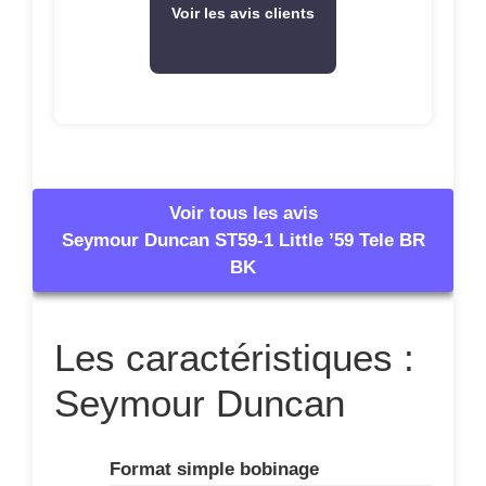
Voir les avis clients
Voir tous les avis
Seymour Duncan ST59-1 Little ’59 Tele BR
BK
Les caractéristiques :
Seymour Duncan
Format simple bobinage