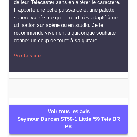
Voir tous les avis
Seymour Duncan ST59-1 Little ’59 Tele BR
BK
Seymour Duncan ST59-1 Little ’59 Tele BR BK
Les caractéristiques : Seymour Duncan
Images
Informations complémentaires
Résumé des avis clients
Catégories
Tests Micros Guitares
,
Tests