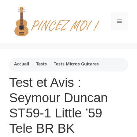
Aller
au
contenu
Menu
Accueil
-
Tests
-
Tests Micros Guitares
Test et Avis :
Seymour Duncan
ST59-1 Little ’59
Tele BR BK