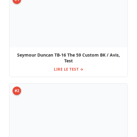
Bare Knuckle BC Brute Force T NE C Test, Avis
LIRE LE TEST →
#3