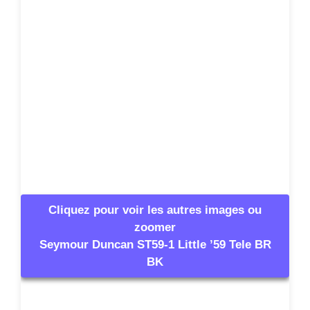
zoomer
Seymour Duncan ST59-1 Little ’59 Tele BR
BK
Informations
complémentaires
Numéro d’article
100079
Conditionnement (UVC)
1 Pièce(s)
Actif
Non
Passif
Oui
Câblage
4 conducteurs