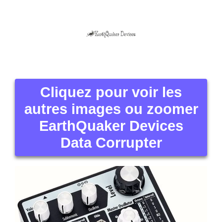
Cliquez pour voir les
autres images ou zoomer
EarthQuaker Devices
Data Corrupter