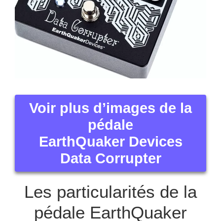
Voir plus d’images de la
pédale
EarthQuaker Devices
Data Corrupter
Les particularités de la
pédale EarthQuaker