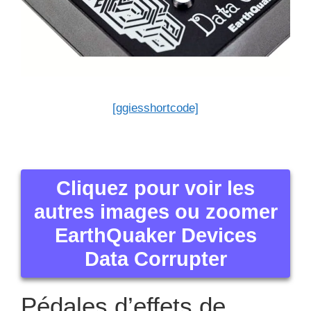
[ggiesshortcode]
Cliquez pour voir les
autres images ou zoomer
EarthQuaker Devices
Data Corrupter
Pédales d’effets de