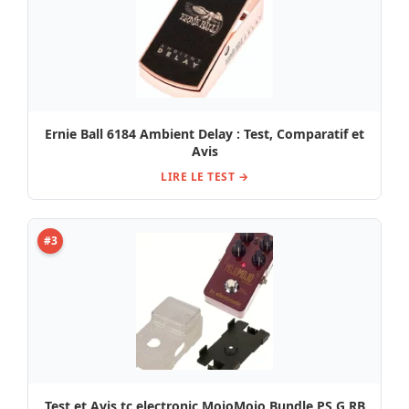
Ernie Ball 6184 Ambient Delay : Test, Comparatif et
Avis
LIRE LE TEST →
#3
Test et Avis tc electronic MojoMojo Bundle PS G RB