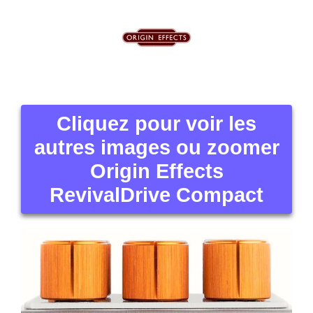
Cliquez pour voir les
autres images ou zoomer
Origin Effects
RevivalDrive Compact