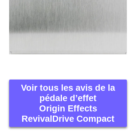
Voir tous les avis de la
pédale d’effet
Origin Effects
RevivalDrive Compact