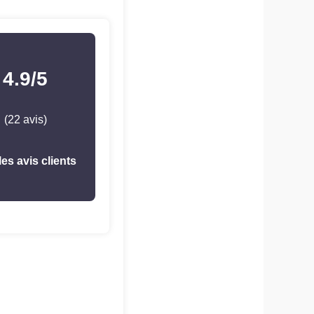
4.9/5
(22 avis)
les avis clients