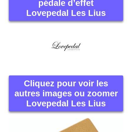
pédale d’effet
Lovepedal Les Lius
Cliquez pour voir les
autres images ou zoomer
Lovepedal Les Lius