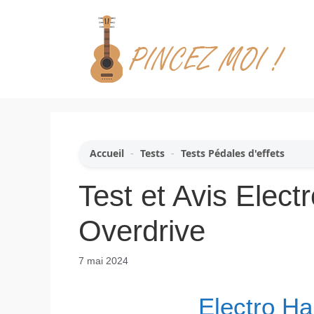
Aller
au
contenu
Accueil
-
Tests
-
Tests Pédales d'effets
Test et Avis Elec
Overdrive
7 mai 2024
Electro H