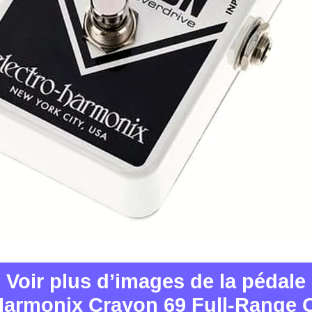
Voir plus d’images de la pédale
Harmonix Crayon 69 Full-Range 