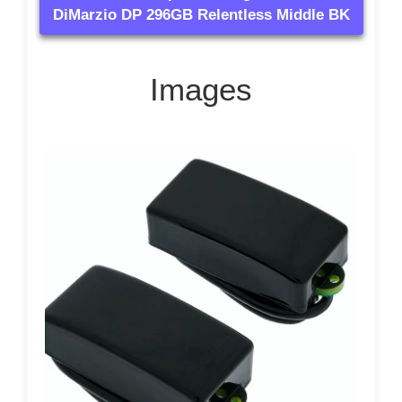
DiMarzio DP 296GB Relentless Middle BK
Images