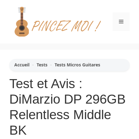
Aller
au
contenu
Menu
Accueil
-
Tests
-
Tests Micros Guitares
Test et Avis :
DiMarzio DP 296GB
Relentless Middle
BK