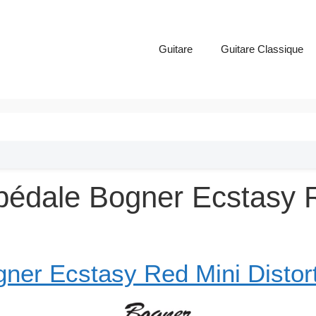
Guitare
Guitare Classique
 pédale Bogner Ecstasy R
ner Ecstasy Red Mini Distor