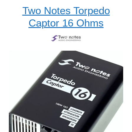
Two Notes Torpedo
Captor 16 Ohms