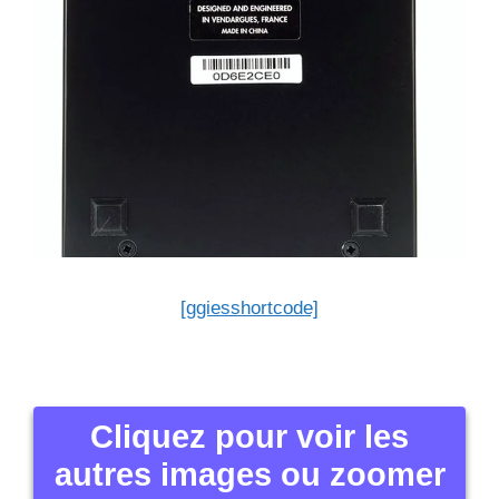
[ggiesshortcode]
Cliquez pour voir les
autres images ou zoomer