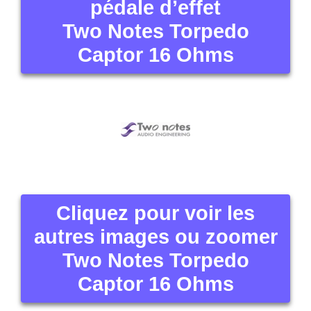
pédale d’effet
Two Notes Torpedo
Captor 16 Ohms
Cliquez pour voir les
autres images ou zoomer
Two Notes Torpedo
Captor 16 Ohms