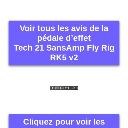
Voir tous les avis de la
pédale d’effet
Tech 21 SansAmp Fly Rig
RK5 v2
Cliquez pour voir les