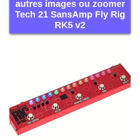
autres images ou zoomer
Tech 21 SansAmp Fly Rig
RK5 v2