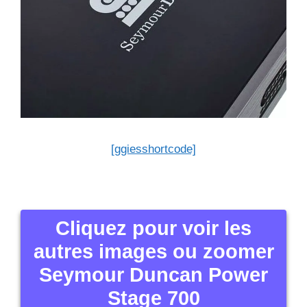
[ggiesshortcode]
Cliquez pour voir les
autres images ou zoomer
Seymour Duncan Power
Stage 700