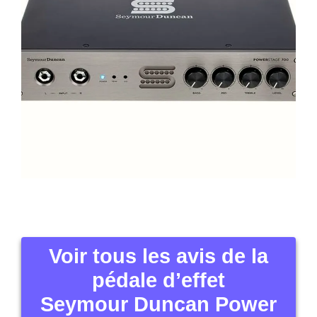
Voir tous les avis de la
pédale d’effet
Seymour Duncan Power