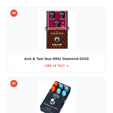
#6
Avis & Test Nux MNU Diamond-63OD
LIRE LE TEST →
#7