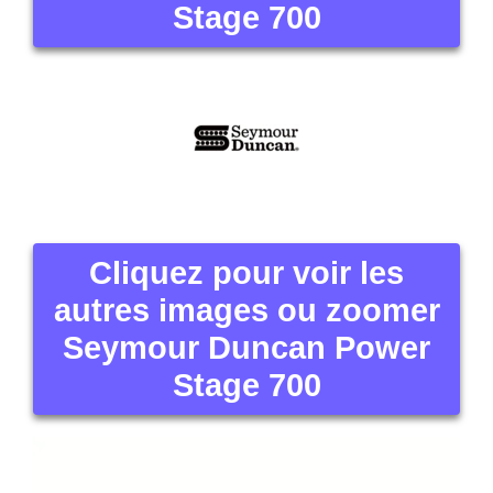
Stage 700
Cliquez pour voir les
autres images ou zoomer
Seymour Duncan Power
Stage 700