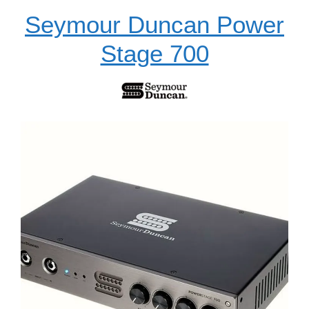
Seymour Duncan Power
Stage 700