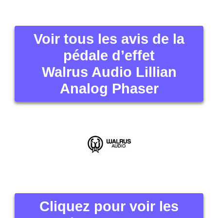
Voir tous les avis de la
pédale d’effet
Walrus Audio Lillian
Analog Phaser
Cliquez pour voir les