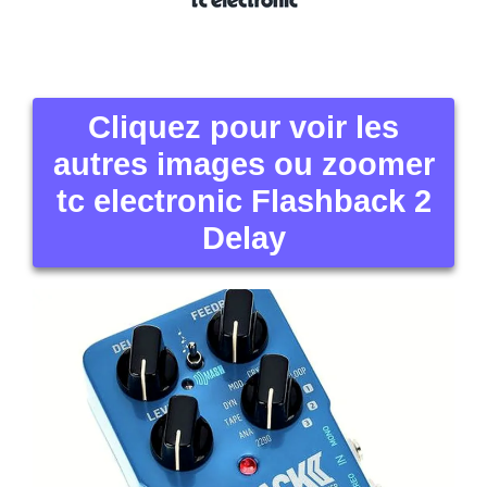
Cliquez pour voir les
autres images ou zoomer
tc electronic Flashback 2
Delay