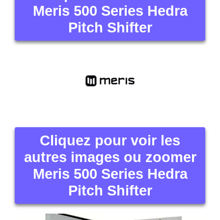
Meris 500 Series Hedra
Pitch Shifter
Cliquez pour voir les
autres images ou zoomer
Meris 500 Series Hedra
Pitch Shifter