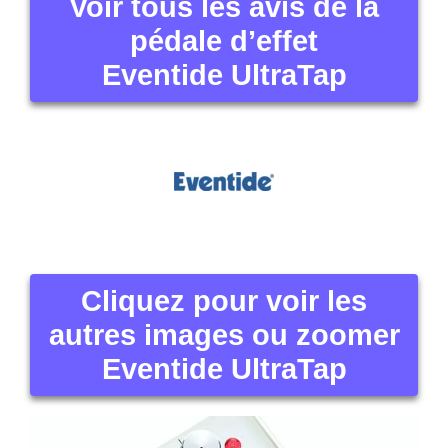
Voir tous les avis de la
pédale d’effet
Eventide UltraTap
Cliquez pour voir les
autres images ou zoomer
Eventide UltraTap