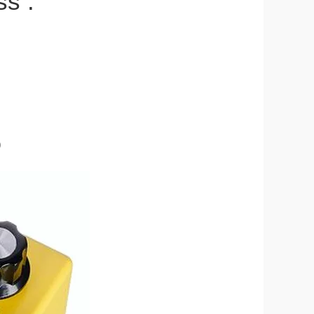
ss :
)