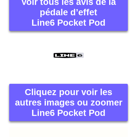
Voir tous les avis de la
pédale d’effet
Line6 Pocket Pod
Cliquez pour voir les
autres images ou zoomer
Line6 Pocket Pod