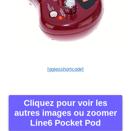
[ggiesshortcode]
Cliquez pour voir les
autres images ou zoomer
Line6 Pocket Pod