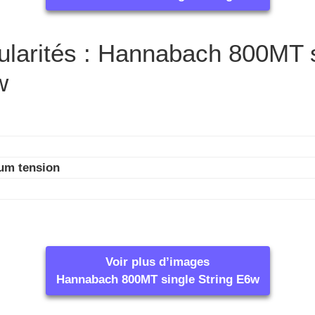
cularités : Hannabach 800MT 
w
um tension
Voir plus d’images
Hannabach 800MT single String E6w