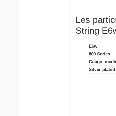
Les parti
String E6
E6w
800 Series
Gauge: medi
Silver-plated