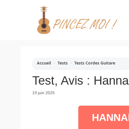
Aller
au
contenu
Accueil
-
Tests
-
Tests Cordes Guitare
Test, Avis : Hann
19 juin 2025
HANNAB