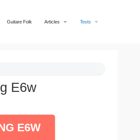
Guitare Folk
Articles
Tests
ng E6w
ING E6W