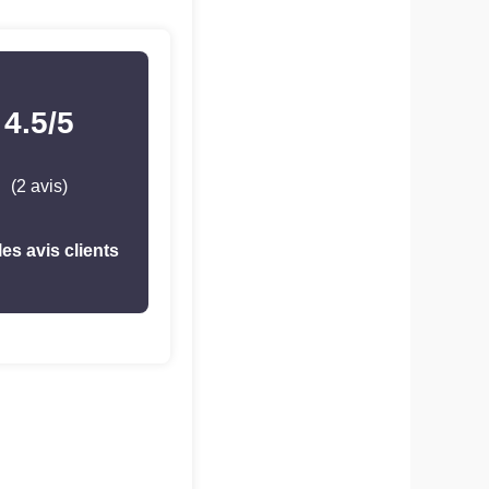
4.5/5
(2 avis)
les avis clients