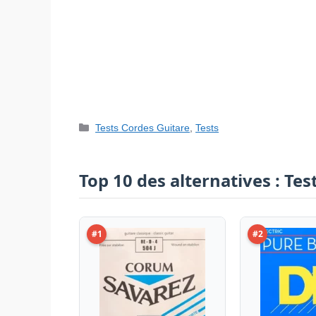
Catégories
Tests Cordes Guitare
,
Tests
Top 10 des alternatives : Te
#1
#2