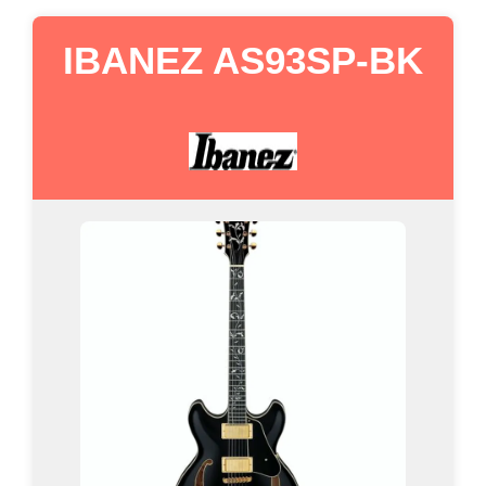
IBANEZ AS93SP-BK