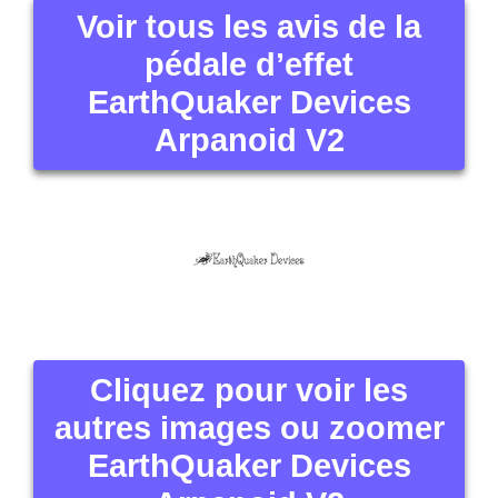
Voir tous les avis de la
pédale d’effet
EarthQuaker Devices
Arpanoid V2
Cliquez pour voir les
autres images ou zoomer
EarthQuaker Devices