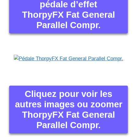
pédale d’effet
ThorpyFX Fat General
Parallel Compr.
Cliquez pour voir les
autres images ou zoomer
ThorpyFX Fat General
Parallel Compr.