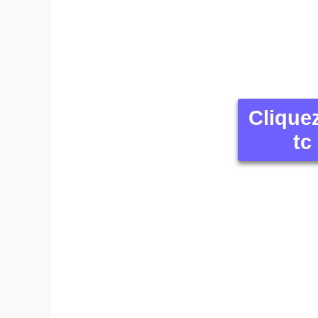
Clique
tc