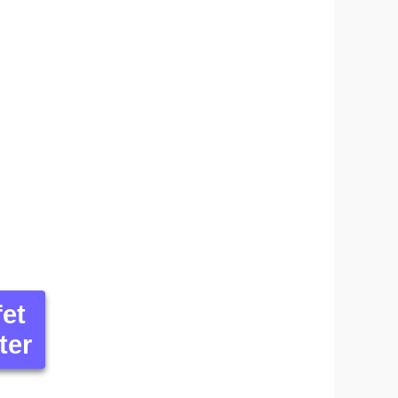
fet
ter