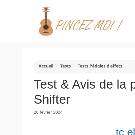
Aller
au
contenu
Accueil
-
Tests
-
Tests Pédales d'effets
Test & Avis de la 
Shifter
28 février 2024
tc e