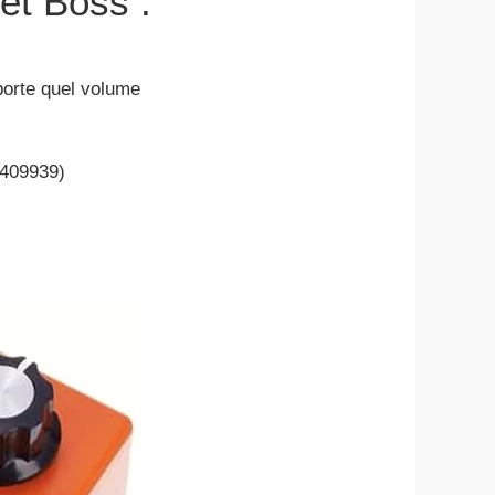
fet Boss :
porte quel volume
 409939)