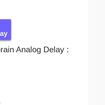
lay
brain Analog Delay :
)