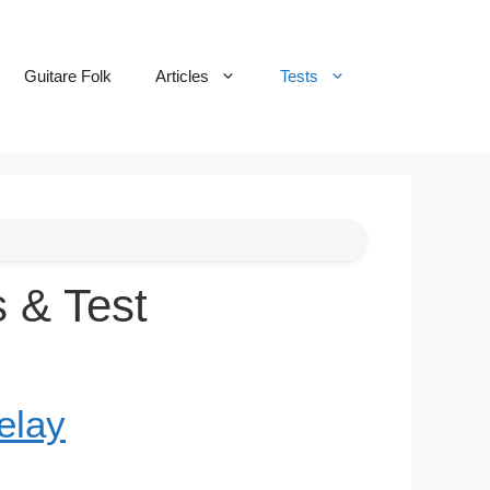
Guitare Folk
Articles
Tests
s & Test
elay