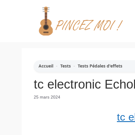
Aller
au
contenu
Accueil
-
Tests
-
Tests Pédales d'effets
tc electronic Echo
25 mars 2024
tc 