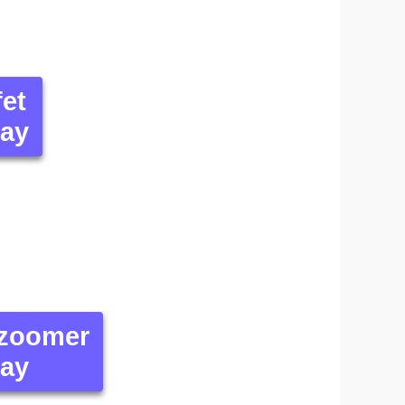
fet
lay
 zoomer
lay