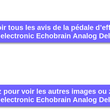
ir tous les avis de la pédale d’ef
 electronic Echobrain Analog De
z pour voir les autres images ou
 electronic Echobrain Analog De