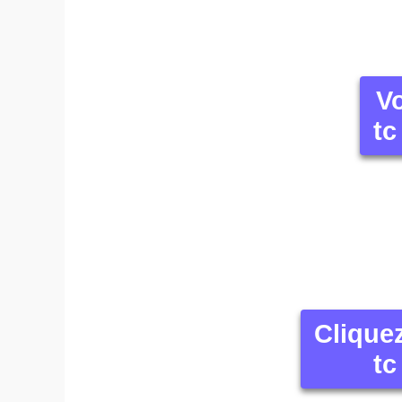
Vo
tc
Clique
tc