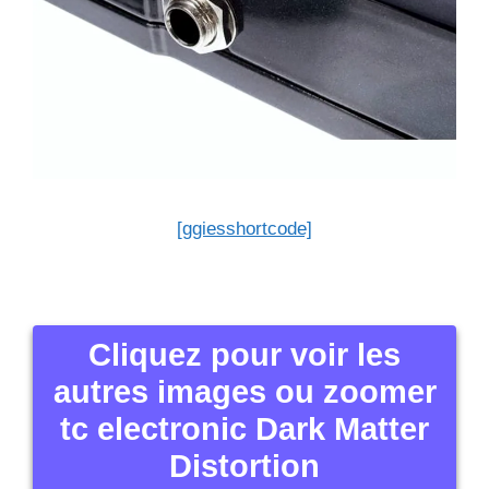
[ggiesshortcode]
Cliquez pour voir les
autres images ou zoomer
tc electronic Dark Matter
Distortion