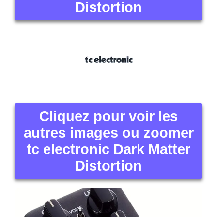
Distortion
Cliquez pour voir les
autres images ou zoomer
tc electronic Dark Matter
Distortion