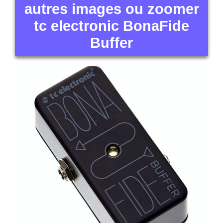
autres images ou zoomer
tc electronic BonaFide
Buffer