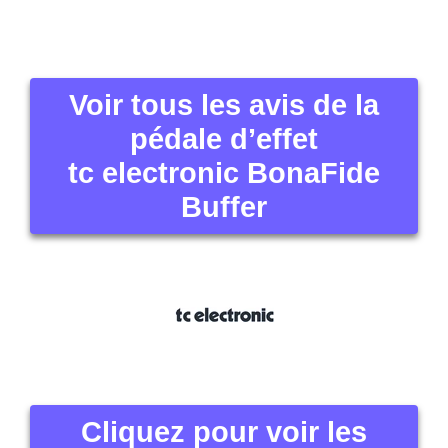
Voir tous les avis de la
pédale d’effet
tc electronic BonaFide
Buffer
Cliquez pour voir les