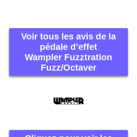
Voir tous les avis de la
pédale d’effet
Wampler Fuzztration
Fuzz/Octaver