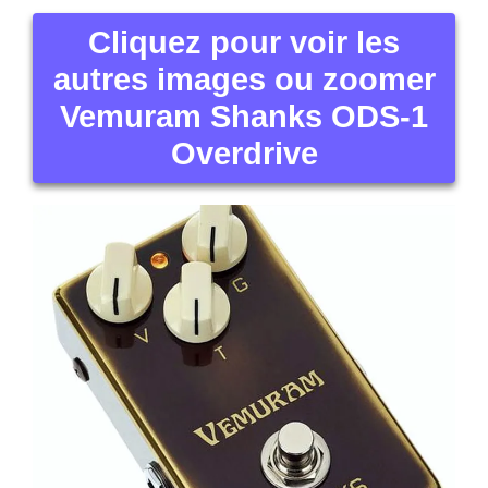
Cliquez pour voir les
autres images ou zoomer
Vemuram Shanks ODS-1
Overdrive