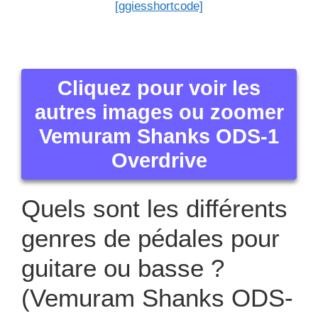
[ggiesshortcode]
Cliquez pour voir les
autres images ou zoomer
Vemuram Shanks ODS-1
Overdrive
Quels sont les différents
genres de pédales pour
guitare ou basse ?
(Vemuram Shanks ODS-