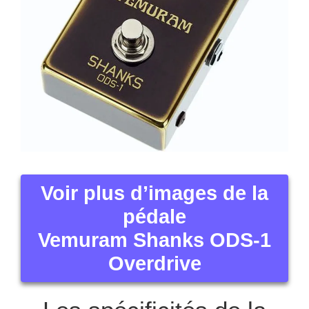
Voir plus d’images de la
pédale
Vemuram Shanks ODS-1
Overdrive