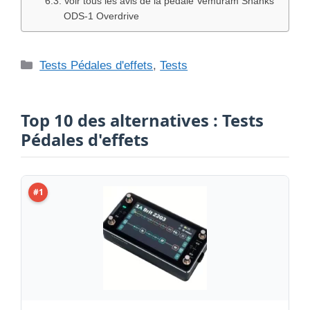
Voir tous les avis de la pédale Vemuram Shanks
ODS-1 Overdrive
Catégories
Tests Pédales d'effets
,
Tests
Top 10 des alternatives : Tests
Pédales d'effets
#1