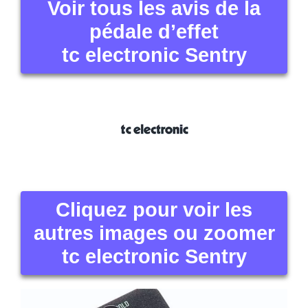
Voir tous les avis de la
pédale d’effet
tc electronic Sentry
Cliquez pour voir les
autres images ou zoomer
tc electronic Sentry