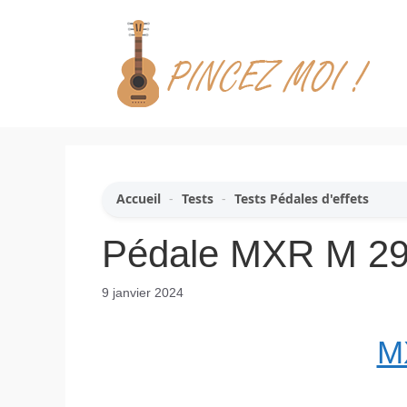
Aller
au
contenu
Accueil
-
Tests
-
Tests Pédales d'effets
Pédale MXR M 292
9 janvier 2024
M