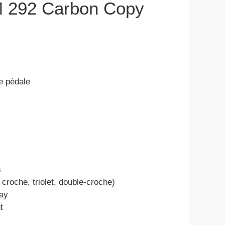
 M 292 Carbon Copy
e pédale
s
croche, triolet, double-croche)
lay
t