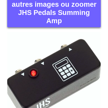
autres images ou zoomer
JHS Pedals Summing
Amp