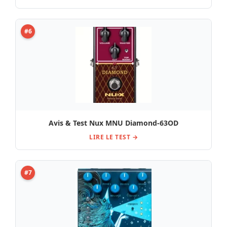
#6
Avis & Test Nux MNU Diamond-63OD
LIRE LE TEST →
#7