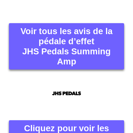
Voir tous les avis de la
pédale d’effet
JHS Pedals Summing
Amp
Cliquez pour voir les