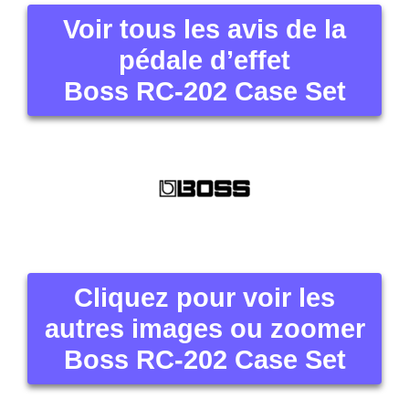
Voir tous les avis de la
pédale d’effet
Boss RC-202 Case Set
Cliquez pour voir les
autres images ou zoomer
Boss RC-202 Case Set