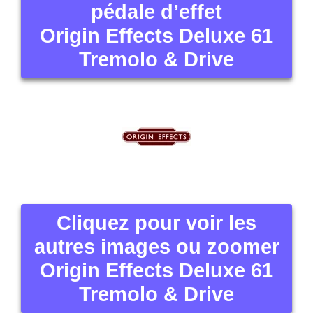
pédale d’effet
Origin Effects Deluxe 61
Tremolo & Drive
Cliquez pour voir les
autres images ou zoomer
Origin Effects Deluxe 61
Tremolo & Drive