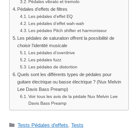
Catégories
Tests Pédales d'effets
,
Tests
Top 10 des alternatives : Tests
Pédales d'effets
#1
Electro Harmonix POG3 Octaver – Avis, Test,
Comparatif