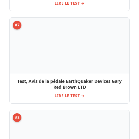
#8
Singular Sound BeatBuddy Mini 2 Bundle : Test,
Avis
LIRE LE TEST →
#9