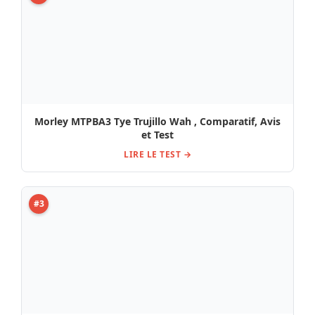
Pédale Citadel Plutonium Overdrive – Avis,
Comparatif et Test
LIRE LE TEST →
#4
Marshall JVM Distortion Test, Avis, Comparatif