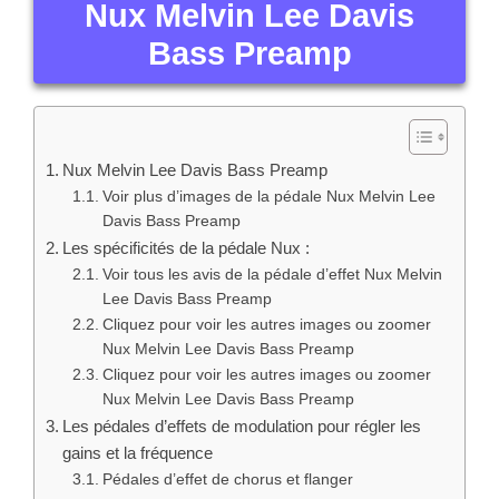
Nux Melvin Lee Davis Bass Preamp
Les pédales d’effets de modulation pour régler les
gains et la fréquence
Pédales d’effet de chorus et flanger
Pédales vibrato et tremolo
Pédales d’effets de filtres
Les pédales d’effet EQ
Les pédales d’effet wah-wah
Les pédales Pitch shifter et harmoniseur
Les pédales de saturation offrent la possibilité de
choisir l’identité musicale
Les pédales d’overdrive
Les pédales fuzz
Les pédales de distortion
Quels sont les différents types de pédales pour
guitare électrique ou basse électrique ? (Nux Melvin
Lee Davis Bass Preamp)
Voir tous les avis de la pédale Nux Melvin Lee
Davis Bass Preamp