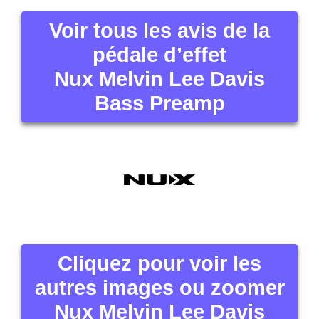
Cliquez pour voir les
autres images ou zoomer
Nux Melvin Lee Davis
Bass Preamp