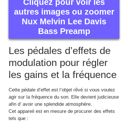
afin d’ avoir une splendide atmosphère.
Cet appareil est en mesure de procurer des effets
tels que :
le flanger
le vibrato
le tremolo
le chorus
Pédales d’effet de chorus et
flanger
Ces 2 effets sont en général mélangés par les fans
de guitares électriques. Néanmoins elles sont
identifiées via leurs distribution de signaux. Par
contre l’effet flanger produit un son légèrement
limpide et envoutant. Néanmoins pour ces deux