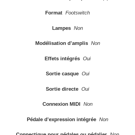
Connexion MIDI
Non
Pédale d’expression intégrée
Non
Connectique pour pédales ou pédalier
Non
Entrée Aux
Oui
Accordeur intégré
Non
Port USB
Oui
Type d’effet
Préamplificateur