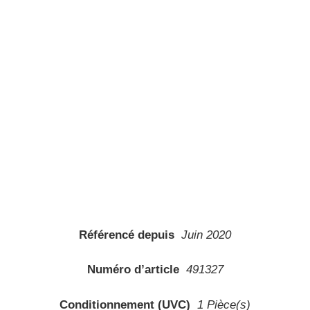
Numéro d’article
491327
Conditionnement (UVC)
1 Pièce(s)
Format
Footswitch
Lampes
Non
Modélisation d’amplis
Non
Effets intégrés
Oui
Sortie casque
Oui
Sortie directe
Oui