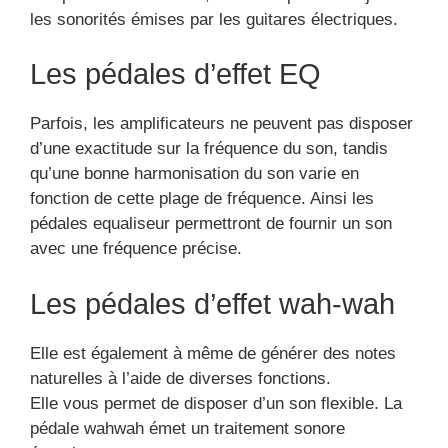
Elle est également à même de générer des notes
naturelles à l’aide de diverses fonctions.
Elle vous permet de disposer d’un son flexible. La
pédale wahwah émet un traitement sonore
énergique.
Les pédales Pitch shifter et
harmoniseur
Cette pédale produit un effet sonore de genre
analogique, vu que grâce à cet effet, on pourra
avoir l’impression que la même note est produite
par un même instrument sur un son stéréo ou
mono.
Les pédales de
saturation offrent la