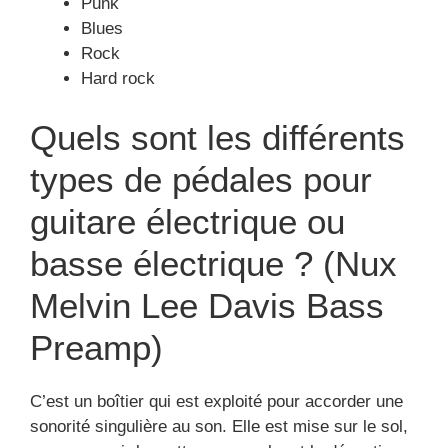
Preamp)
C’est un boîtier qui est exploité pour accorder une
sonorité singulière au son. Elle est mise sur le sol,
on va pouvoir la mettre en marche et la désactiver
grâce à la pression du pied sur la pédale. La pédale
d’effet fonctionne grâce à une pile ou par un
adaptateur relié sur une prise électrique. Il y a des
types de pédales d’effets de guitares électriques et
pour basses électriques :
Pédales de distortion
pédales de filtres
pédales de delays
pédales de modulation
Elle peut être branchée sur d’autres instruments tel
que les synthés.