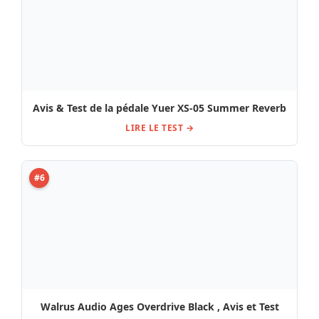
Walrus Audio Ages Overdrive Black , Avis et Test
LIRE LE TEST →
#7
Test, Avis de la pédale EarthQuaker Devices Gary
Red Brown LTD
LIRE LE TEST →