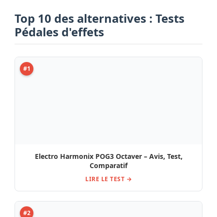
LIRE LE TEST →
#2
Morley MTPBA3 Tye Trujillo Wah , Comparatif, Avis
et Test
LIRE LE TEST →
#3