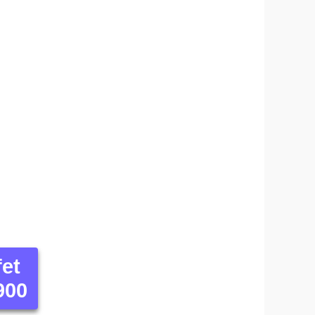
fet
900