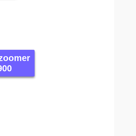
 zoomer
900