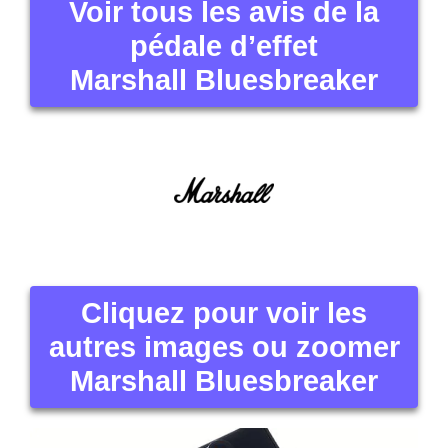
Voir tous les avis de la
pédale d’effet
Marshall Bluesbreaker
Cliquez pour voir les
autres images ou zoomer
Marshall Bluesbreaker