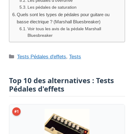
Les pédales d’overdrive
Les pédales de saturation
Quels sont les types de pédales pour guitare ou
basse électrique ? (Marshall Bluesbreaker)
Voir tous les avis de la pédale Marshall
Bluesbreaker
Catégories
Tests Pédales d'effets
,
Tests
Top 10 des alternatives : Tests
Pédales d'effets
#1