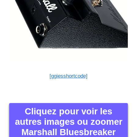
[ggiesshortcode]
Cliquez pour voir les
autres images ou zoomer
Marshall Bluesbreaker