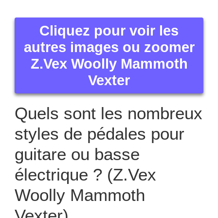
électrique ? (Z.Vex
Woolly Mammoth
Vexter)
La pédale d’effet pour guitare est un objet servant à
avoir un changement son de votre guitare.
Les musiciens disposent couramment leur pédale
d’effet devant eux ou à côté de l’ampli.
Elle est disposée sur le sol, on peut la mettre en
marche et la l’éteindre grâce à la pression du pied
sur le pédalier. Il existe des types de pédales
d’effets pour guitares et pour basses électriques :
Pédales de disto
pédales de modulation
pédales de filtres