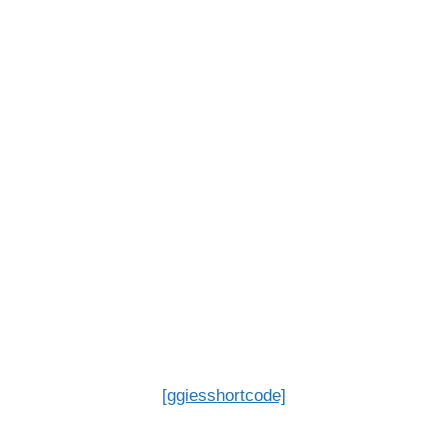
[ggiesshortcode]
Cliquez pour voir les
autres images ou zoomer
Z.Vex Woolly Mammoth
Vexter
Quels sont les nombreux
styles de pédales pour
guitare ou basse