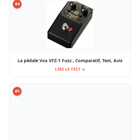
Test, Avis tc electronic Plethora X1
LIRE LE TEST →
#6
La pédale Lovepedal Hermida Dover Drive : Avis,
Comparatif & Test