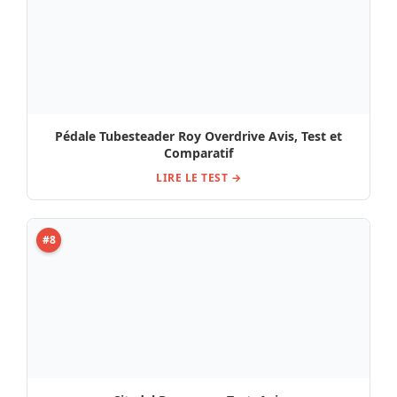
Citadel Dynazero : Test, Avis
LIRE LE TEST →
#9
Marshall JCM900 Distortion , Avis, Comparatif, Test
LIRE LE TEST →