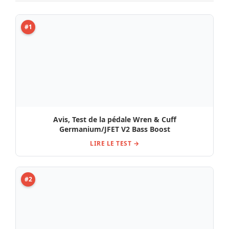
#2
Test & Avis : Nux MG-50Li Modeling Amp DB
LIRE LE TEST →
#3