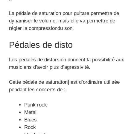
Punk rock
Metal
Blues
Rock
Hard rock
Les pédales fuzz
Une pédale d’effet de guitare de fuzz demeure
couramment utilisée chez les guitaristes Grunge ou
Indie.
Elle possède un son très reconnaissable, c’est-à-
dire quecette pédale émet des saturations
beaucoup moins typiques que les distortions et
overdrives. Elle est dominée par une fréquence
plutôt médium et un son assez aigu.