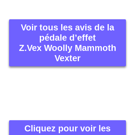
Cliquez pour voir les
autres images ou zoomer
Z.Vex Woolly Mammoth
Vexter