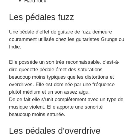
De ce fait elle s’unit complètement avec un type de
musique violent. Elle apporte une sonorité
beaucoup moins saturée.
Les pédales d’overdrive
Les pédales
overdrive
sont fabriquées pour rendre
possible une imitation de la saturation des amplis
lampes.
Cette pédale de guitare est souvent utilisée par les
guitaristes de rock. Elle a un son chaleureux, doté
d’une compression naturelle, elle propose
également d’avoir un son rythmique ou dynamique.
Elle peut s’accorder à une musique agressive car
elle convient bien avec un type de sonorité déjà
influencé par un amplificateurune autre pédale