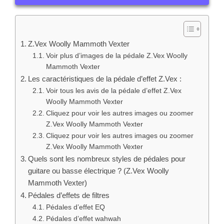
guitare ou basse électrique ? (Z.Vex Woolly
Mammoth Vexter)
Pédales d’effets de filtres
Pédales d’effet EQ
Pédales d’effet wahwah
Pédales harmoniseur et Pitch shifter
Les pédales de modulation pour régler la fréquence
Les pédales d’effet de chorus et de flanger
Pédales vibrato et trémolo
Les pédales d’effets de saturation peuvent
permettre de choisir l’identité du son
Pédales de disto
Les pédales fuzz
Les pédales d’overdrive
Voir tous les avis de la pédale Z.Vex Woolly
Mammoth Vexter
Catégories
Tests Pédales d'effets
,
Tests