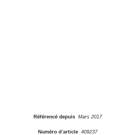
Référencé depuis
Mars 2017
Numéro d’article
409237
Conditionnement (UVC)
1 Pièce(s)
Overdrive
Non
Distorsion
Non
Fuzz
Oui
Metal
Non
Type d’effet
Fuzz