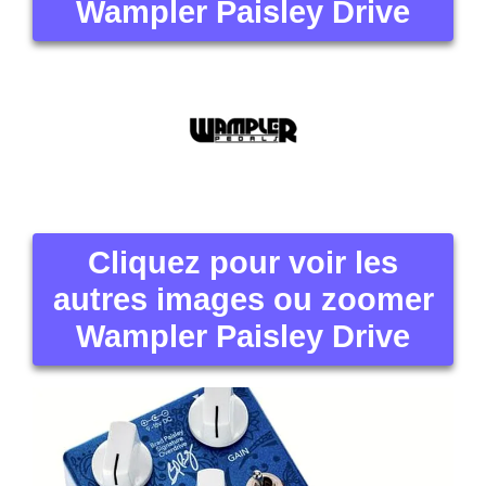
Wampler Paisley Drive
Cliquez pour voir les
autres images ou zoomer
Wampler Paisley Drive