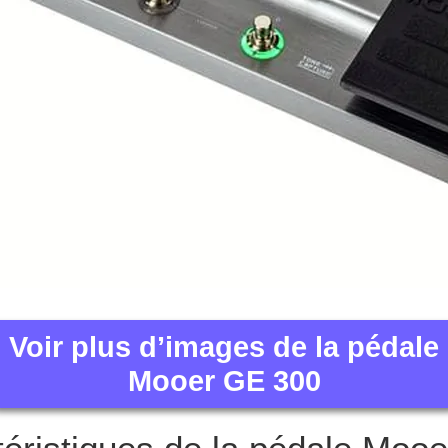
Voir plus d’images de la pédale
Mooer GE 300