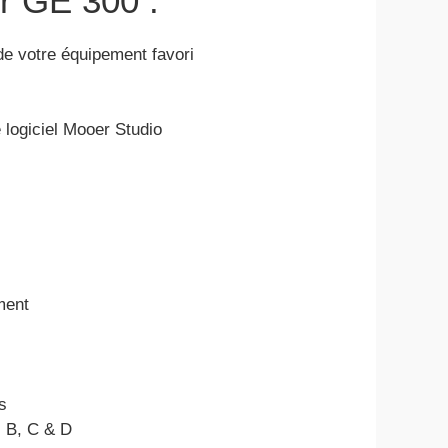
r GE 300 :
e votre équipement favori
 logiciel Mooer Studio
ment
s
 B, C & D